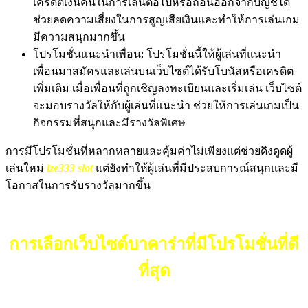
เครดิตเงินคืนในการเล่นต่อไปหรือถอนออกจากบัญชีได้
ช่วยลดความเสี่ยงในการสูญเสียเงินและทำให้การเล่นเกม
มีความสนุกมากขึ้น
โปรโมชั่นแนะนำเพื่อน: โปรโมชั่นนี้ให้ผู้เล่นที่แนะนำ
เพื่อนมาสมัครและเล่นบนเว็บไซต์ได้รับโบนัสหรือเครดิต
เพิ่มเติม เมื่อเพื่อนที่ถูกเชิญลงทะเบียนและเริ่มเล่น เว็บไซต์
จะมอบรางวัลให้กับผู้เล่นที่แนะนำ ช่วยให้การเล่นเกมเป็น
กิจกรรมที่สนุกและมีรางวัลพิเศษ
การมีโปรโมชั่นที่หลากหลายและคุ้มค่าไม่เพียงแต่ช่วยดึงดูดผู้
เล่นใหม่
ize333 slot
แต่ยังทำให้ผู้เล่นที่มีประสบการณ์สนุกและมี
โอกาสในการรับรางวัลมากขึ้น
การเลือกเว็บไซต์บาคาร่าที่มีโปรโมชั่นที่ดี
ที่สุด