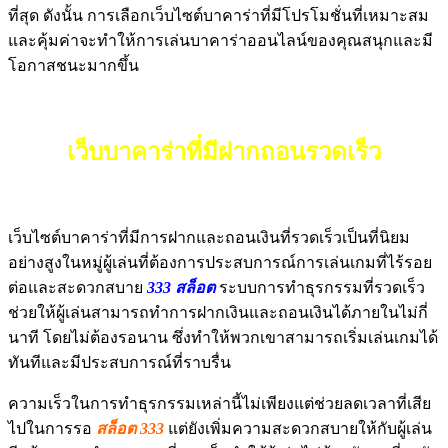
ที่สุด ดังนั้น การเลือกเว็บไซต์บาคาร่าที่มีโปรโมชั่นที่เหมาะสม
และคุ้มค่าจะทำให้การเล่นบาคาร่าออนไลน์ของคุณสนุกและมี
โอกาสชนะมากขึ้น
เว็บบาคาร่าที่มีฝากถอนรวดเร็ว
เว็บไซต์บาคาร่าที่มีการฝากและถอนเงินที่รวดเร็วเป็นที่นิยม
อย่างสูงในหมู่ผู้เล่นที่ต้องการประสบการณ์การเล่นเกมที่ไร้รอย
ต่อและสะดวกสบาย
333 สล็อต
ระบบการทำธุรกรรมที่รวดเร็ว
ช่วยให้ผู้เล่นสามารถทำการฝากเงินและถอนเงินได้ภายในไม่กี่
นาที โดยไม่ต้องรอนาน ซึ่งทำให้พวกเขาสามารถเริ่มเล่นเกมได้
ทันทีและมีประสบการณ์ที่ราบรื่น
ความเร็วในการทำธุรกรรมเหล่านี้ไม่เพียงแต่ช่วยลดเวลาที่เสีย
ไปในการรอ
สล็อต 333
แต่ยังเพิ่มความสะดวกสบายให้กับผู้เล่น