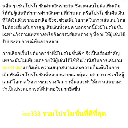
นอื่น ๆ เช่น โปรโมชั่นฝากเงินรายวัน ซึ่งจะมอบโบนัสเพิ่มเติม
ให้กับผู้เล่นที่ทำการฝากเงินตามที่กำหนด หรือโปรโมชั่นคืนเงิน
ที่ให้เงินคืนจากยอดเสีย ซึ่งจะช่วยเพิ่มโอกาสในการเล่นเกมโดย
ไม่ต้องเสี่ยงกับการสูญเสียเงินทั้งหมด นอกจากนี้ยังมีโปรโมชั่น
เฉพาะกิจตามเทศกาลหรือกิจกรรมพิเศษต่าง ๆ ที่ช่วยให้ผู้เล่นได้
รับประสบการณ์ที่หลากหลาย
การเลือกเว็บไซต์บาคาร่าที่มีโปรโมชั่นดี ๆ จึงเป็นเรื่องสำคัญ
เพราะมันไม่เพียงแต่ช่วยให้ผู้เล่นได้ใช้เงินโบนัสในการเล่นเกม
ize333 slot
แต่ยังเพิ่มความสนุกสนานและความตื่นเต้นในการ
เดิมพันด้วย โปรโมชั่นที่หลากหลายและคุ้มค่าสามารถช่วยให้ผู้
เล่นมีโอกาสในการชนะรางวัลมากขึ้นและทำให้การเล่นบาคา
ร่าเป็นประสบการณ์ที่น่าพอใจมากยิ่งขึ้น
ize333 รวมโปรโมชั่นที่ดีที่สุด